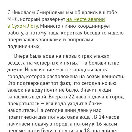
С Николаем Смирновым мы общались в штабе
МЧС, который развернут
на месте аварии
в Сухом Логу
. Министр лично координирует
работу, а потому наша короткая беседа то и дело
прерывалась звонками и вопросами
подчиненных.
— Вчера была вода на первых трех этажах
везде, а на четвертых и пятых — в большинстве
домов. Исключение — юго-западная часть
города, которая расположена на возвышенности.
Это подтверждает тот факт, что сегодня ночью
заявок на воду почти не было. Значит, люди
запаслись водой. Вчера в 22 часа подача в город
прекратилась — вся вода уходит в баки-
накопители. На сегодняшний день у нас
практически два полных бака воды. В 14 часов
начинаем подачу в город, а потому к 16 часам
первые этажи будут с водой, а к 18 она дойдет