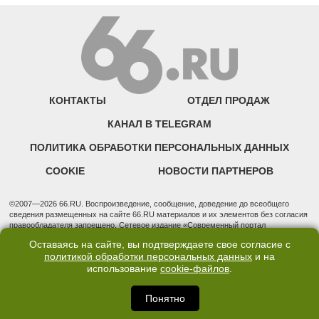
КОНТАКТЫ
ОТДЕЛ ПРОДАЖ
КАНАЛ В TELEGRAM
ПОЛИТИКА ОБРАБОТКИ ПЕРСОНАЛЬНЫХ ДАННЫХ
COOKIE
НОВОСТИ ПАРТНЕРОВ
©2007—2026 66.RU. Воспроизведение, сообщение, доведение до всеобщего
сведения размещенных на сайте 66.RU материалов и их элементов без согласия
правообладателя запрещено. Сетевое издание «Современный портал
Екатеринбурга — «66.ru» (18+) зарегистрировано Федеральной службой по
Оставаясь на сайте, вы подтверждаете свое согласие с
надзору в сфере связи, информационных технологий и массовых коммуникаций
политикой обработки персональных данных
и на
(Роскомнадзор). Регистрационный номер ЭЛ № ФС 77 - 76634 от 02.09.2019
использование
cookie-файлов
.
Учредитель: Общество с ограниченной ответственностью "66.ру". Юридический
адрес: 620014, Свердловская обл., г. Екатеринбург, ул. Бориса Ельцина, строение
3, оф. 7015 Фактический адрес редакции и отдела продаж: 620014, Свердловская
Понятно
обл., г. Екатеринбург, ул. Бориса Ельцина, д. 3, оф. 7015, +7 (343) 288-50-66
info@news.66.ru Главный редактор: Шлыков Дмитрий Владимирович