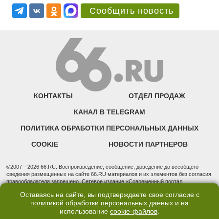
Сообщить новость
КОНТАКТЫ
ОТДЕЛ ПРОДАЖ
КАНАЛ В TELEGRAM
ПОЛИТИКА ОБРАБОТКИ ПЕРСОНАЛЬНЫХ ДАННЫХ
COOKIE
НОВОСТИ ПАРТНЕРОВ
©2007—2026 66.RU. Воспроизведение, сообщение, доведение до всеобщего
сведения размещенных на сайте 66.RU материалов и их элементов без согласия
правообладателя запрещено. Сетевое издание «Современный портал
Екатеринбурга — «66.ru» (18+) зарегистрировано Федеральной службой по
Оставаясь на сайте, вы подтверждаете свое согласие с
надзору в сфере связи, информационных технологий и массовых коммуникаций
политикой обработки персональных данных
и на
(Роскомнадзор). Регистрационный номер ЭЛ № ФС 77 - 76634 от 02.09.2019
использование
cookie-файлов
.
Учредитель: Общество с ограниченной ответственностью "66.ру". Юридический
адрес: 620014, Свердловская обл., г. Екатеринбург, ул. Бориса Ельцина, строение