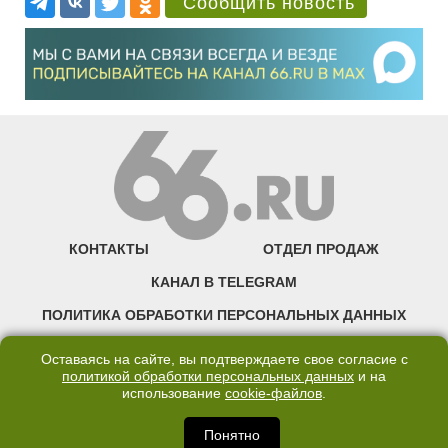
Сообщить новость
КОНТАКТЫ
ОТДЕЛ ПРОДАЖ
КАНАЛ В TELEGRAM
ПОЛИТИКА ОБРАБОТКИ ПЕРСОНАЛЬНЫХ ДАННЫХ
COOKIE
Оставаясь на сайте, вы подтверждаете свое согласие с
политикой обработки персональных данных
и на
использование
cookie-файлов
.
©2007—2025 66.RU. Воспроизведение, сообщение, доведение до всеобщего
сведения размещенных на сайте 66.RU материалов и их элементов без согласия
правообладателя запрещено. Сетевое издание «Современный портал
Понятно
Екатеринбурга — «66.ru» (18+) зарегистрировано Федеральной службой по