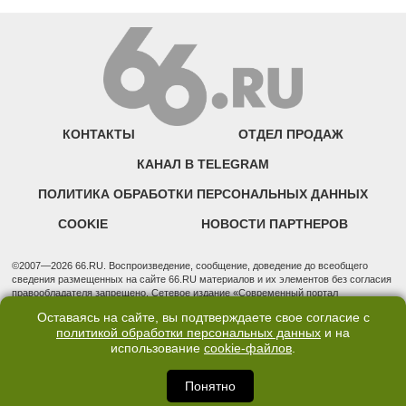
КОНТАКТЫ
ОТДЕЛ ПРОДАЖ
КАНАЛ В TELEGRAM
ПОЛИТИКА ОБРАБОТКИ ПЕРСОНАЛЬНЫХ ДАННЫХ
COOKIE
НОВОСТИ ПАРТНЕРОВ
©2007—2026 66.RU. Воспроизведение, сообщение, доведение до всеобщего
сведения размещенных на сайте 66.RU материалов и их элементов без согласия
правообладателя запрещено. Сетевое издание «Современный портал
Екатеринбурга — «66.ru» (18+) зарегистрировано Федеральной службой по
Оставаясь на сайте, вы подтверждаете свое согласие с
надзору в сфере связи, информационных технологий и массовых коммуникаций
политикой обработки персональных данных
и на
(Роскомнадзор). Регистрационный номер ЭЛ № ФС 77 - 76634 от 02.09.2019
использование
cookie-файлов
.
Учредитель: Общество с ограниченной ответственностью "66.ру". Юридический
адрес: 620014, Свердловская обл., г. Екатеринбург, ул. Бориса Ельцина, строение
3, оф. 7015 Фактический адрес редакции и отдела продаж: 620014, Свердловская
Понятно
обл., г. Екатеринбург, ул. Бориса Ельцина, д. 3, оф. 7015, +7 (343) 288-50-66
info@news.66.ru Главный редактор: Шлыков Дмитрий Владимирович