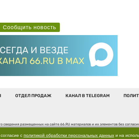
Сообщить новость
Ы
ОТДЕЛ ПРОДАЖ
КАНАЛ В TELEGRAM
ПОЛИТ
о сведения размещенных на сайте 66.RU материалов и их элементов без соглас
 по надзору в сфере связи, информационных технологий и массовых коммуникаци
". Юридический адрес: 620014, Свердловская обл., г. Екатеринбург, ул. Бориса 
 согласие с
политикой обработки персональных данных
и на испол
д. 3, оф. 7015, +7 (343) 288-50-66 info@news.66.ru Главный редактор: Шлыков Д.В.