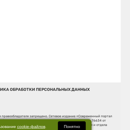
ИКА ОБРАБОТКИ ПЕРСОНАЛЬНЫХ ДАННЫХ
ия правообладателя запрещено. Сетевое издание «Современный портал
й (Роскомнадзор). Регистрационный номер ЭЛ № ФС 77 - 76634 от
Ельцина, строение 3, оф. 7015 Фактический адрес редакции и отдела
Понятно
ьзование
cookie-файлов
.