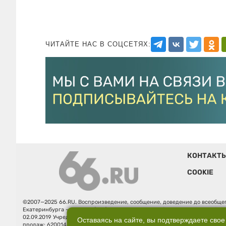
ЧИТАЙТЕ НАС В СОЦСЕТЯХ:
КОНТАКТ
COOKIE
©2007—2025 66.RU. Воспроизведение, сообщение, доведение до всеобщег
Екатеринбурга — «66.ru» (18+) зарегистрировано Федеральной службой
02.09.2019 Учредитель: Общество с ограниченной ответственностью "66.ру
Оставаясь на сайте, вы подтверждаете свое
продаж: 620014, Свердловская обл., г. Екатеринбург, ул. Бориса Ельцина, 