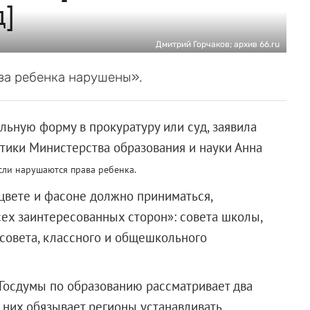
д]
Дмитрий Горчаков; архив 66.ru
ва ребенка нарушены».
льную форму в прокуратуру или суд, заявила
тики Министерства образования и науки Анна
если нарушаются права ребенка.
цвете и фасоне должно приниматься,
сех заинтересованных сторон»: совета школы,
 совета, классного и общешкольного
т Госдумы по образованию рассматривает два
 них обязывает регионы устанавливать