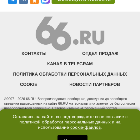
КОНТАКТЫ
ОТДЕЛ ПРОДАЖ
КАНАЛ В TELEGRAM
ПОЛИТИКА ОБРАБОТКИ ПЕРСОНАЛЬНЫХ ДАННЫХ
COOKIE
НОВОСТИ ПАРТНЕРОВ
©2007—2026 66.RU. Воспроизведение, сообщение, доведение до всеобщего
сведения размещенных на сайте 66.RU материалов и их элементов без согласия
правообладателя запрещено. Сетевое издание «Современный портал
Екатеринбурга — «66.ru» (18+) зарегистрировано Федеральной службой по
Оставаясь на сайте, вы подтверждаете свое согласие с
надзору в сфере связи, информационных технологий и массовых коммуникаций
политикой обработки персональных данных
и на
(Роскомнадзор). Регистрационный номер ЭЛ № ФС 77 - 76634 от 02.09.2019
использование
cookie-файлов
.
Учредитель: Общество с ограниченной ответственностью "66.ру". Юридический
адрес: 620014, Свердловская обл., г. Екатеринбург, ул. Бориса Ельцина, строение
3, оф. 7015 Фактический адрес редакции и отдела продаж: 620014, Свердловская