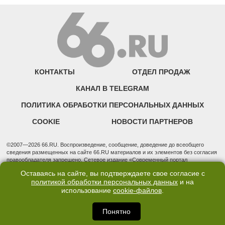
КОНТАКТЫ
ОТДЕЛ ПРОДАЖ
КАНАЛ В TELEGRAM
ПОЛИТИКА ОБРАБОТКИ ПЕРСОНАЛЬНЫХ ДАННЫХ
COOKIE
НОВОСТИ ПАРТНЕРОВ
©2007—2026 66.RU. Воспроизведение, сообщение, доведение до всеобщего
сведения размещенных на сайте 66.RU материалов и их элементов без согласия
правообладателя запрещено. Сетевое издание «Современный портал
Екатеринбурга — «66.ru» (18+) зарегистрировано Федеральной службой по
Оставаясь на сайте, вы подтверждаете свое согласие с
надзору в сфере связи, информационных технологий и массовых коммуникаций
политикой обработки персональных данных
и на
(Роскомнадзор). Регистрационный номер ЭЛ № ФС 77 - 76634 от 02.09.2019
использование
cookie-файлов
.
Учредитель: Общество с ограниченной ответственностью "66.ру". Юридический
адрес: 620014, Свердловская обл., г. Екатеринбург, ул. Бориса Ельцина, строение
3, оф. 7015 Фактический адрес редакции и отдела продаж: 620014, Свердловская
Понятно
обл., г. Екатеринбург, ул. Бориса Ельцина, д. 3, оф. 7015, +7 (343) 288-50-66
info@news.66.ru Главный редактор: Шлыков Дмитрий Владимирович