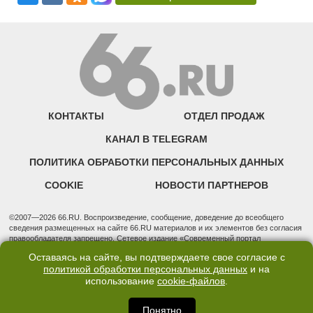
КОНТАКТЫ
ОТДЕЛ ПРОДАЖ
КАНАЛ В TELEGRAM
ПОЛИТИКА ОБРАБОТКИ ПЕРСОНАЛЬНЫХ ДАННЫХ
COOKIE
НОВОСТИ ПАРТНЕРОВ
©2007—2026 66.RU. Воспроизведение, сообщение, доведение до всеобщего
сведения размещенных на сайте 66.RU материалов и их элементов без согласия
правообладателя запрещено. Сетевое издание «Современный портал
Екатеринбурга — «66.ru» (18+) зарегистрировано Федеральной службой по
Оставаясь на сайте, вы подтверждаете свое согласие с
надзору в сфере связи, информационных технологий и массовых коммуникаций
политикой обработки персональных данных
и на
(Роскомнадзор). Регистрационный номер ЭЛ № ФС 77 - 76634 от 02.09.2019
использование
cookie-файлов
.
Учредитель: Общество с ограниченной ответственностью "66.ру". Юридический
адрес: 620014, Свердловская обл., г. Екатеринбург, ул. Бориса Ельцина, строение
3, оф. 7015 Фактический адрес редакции и отдела продаж: 620014, Свердловская
Понятно
обл., г. Екатеринбург, ул. Бориса Ельцина, д. 3, оф. 7015, +7 (343) 288-50-66