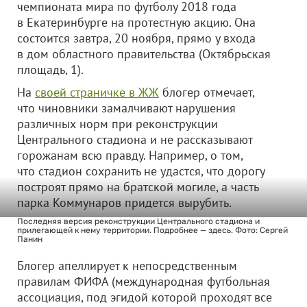
чемпионата мира по футболу 2018 года
в Екатеринбурге на протестную акцию. Она
состоится завтра, 20 ноября, прямо у входа
в дом областного правительства (Октябрьская
площадь, 1).
На
своей страничке в ЖЖ
блогер отмечает,
что чиновники замалчивают нарушения
различных норм при реконструкции
Центрального стадиона и не рассказывают
горожанам всю правду. Например, о том,
что стадион сохранить не удастся, что дорогу
построят прямо на братской могиле, а часть
парка Коммунаров придется вырубить.
Последняя версия реконструкции Центрального стадиона и
прилегающей к нему территории. Подробнее — здесь. Фото: Сергей
Панин
Блогер апеллирует к непосредственным
правилам ФИФА (международная футбольная
ассоциация, под эгидой которой проходят все