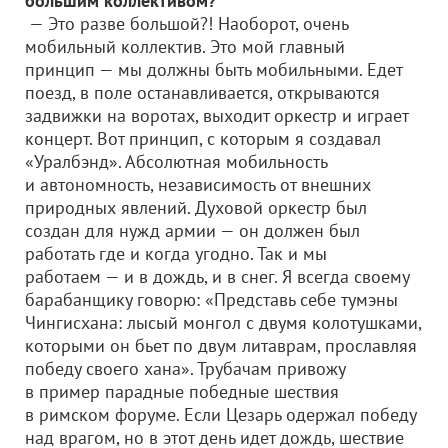
большим коллективом?
— Это разве большой?! Наоборот, очень
мобильный коллектив. Это мой главный
принцип — мы должны быть мобильными. Едет
поезд, в поле останавливается, открываются
задвижки на воротах, выходит оркестр и играет
концерт. Вот принцип, с которым я создавал
«Уралбэнд». Абсолютная мобильность
и автономность, независимость от внешних
природных явлений. Духовой оркестр был
создан для нужд армии — он должен был
работать где и когда угодно. Так и мы
работаем — и в дождь, и в снег. Я всегда своему
барабанщику говорю: «Представь себе тумэны
Чингисхана: лысый монгол с двумя колотушками,
которыми он бьет по двум литаврам, прославляя
победу своего хана». Трубачам привожу
в пример парадные победные шествия
в римском форуме. Если Цезарь одержал победу
над врагом, но в этот день идет дождь, шествие