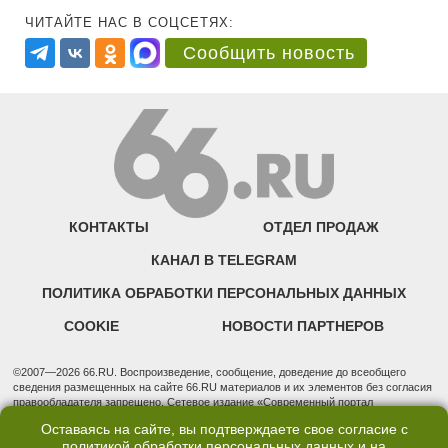
ЧИТАЙТЕ НАС В СОЦСЕТЯХ:
Сообщить новость
КОНТАКТЫ
ОТДЕЛ ПРОДАЖ
КАНАЛ В TELEGRAM
ПОЛИТИКА ОБРАБОТКИ ПЕРСОНАЛЬНЫХ ДАННЫХ
COOKIE
НОВОСТИ ПАРТНЕРОВ
©2007—2026 66.RU. Воспроизведение, сообщение, доведение до всеобщего
сведения размещенных на сайте 66.RU материалов и их элементов без согласия
правообладателя запрещено. Сетевое издание «Современный портал
Екатеринбурга — «66.ru» (18+) зарегистрировано Федеральной службой по
Оставаясь на сайте, вы подтверждаете свое согласие с
надзору в сфере связи, информационных технологий и массовых коммуникаций
политикой обработки персональных данных
и на
(Роскомнадзор). Регистрационный номер ЭЛ № ФС 77 - 76634 от 02.09.2019