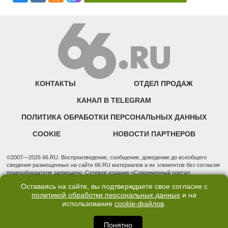
КОНТАКТЫ
ОТДЕЛ ПРОДАЖ
КАНАЛ В TELEGRAM
ПОЛИТИКА ОБРАБОТКИ ПЕРСОНАЛЬНЫХ ДАННЫХ
COOKIE
НОВОСТИ ПАРТНЕРОВ
©2007—2026 66.RU. Воспроизведение, сообщение, доведение до всеобщего
сведения размещенных на сайте 66.RU материалов и их элементов без согласия
правообладателя запрещено. Сетевое издание «Современный портал
Екатеринбурга — «66.ru» (18+) зарегистрировано Федеральной службой по
Оставаясь на сайте, вы подтверждаете свое согласие с
надзору в сфере связи, информационных технологий и массовых коммуникаций
политикой обработки персональных данных
и на
(Роскомнадзор). Регистрационный номер ЭЛ № ФС 77 - 76634 от 02.09.2019
использование
cookie-файлов
.
Учредитель: Общество с ограниченной ответственностью "66.ру". Юридический
адрес: 620014, Свердловская обл., г. Екатеринбург, ул. Бориса Ельцина, строение
3, оф. 7015 Фактический адрес редакции и отдела продаж: 620014, Свердловская
Понятно
обл., г. Екатеринбург, ул. Бориса Ельцина, д. 3, оф. 7015, +7 (343) 288-50-66