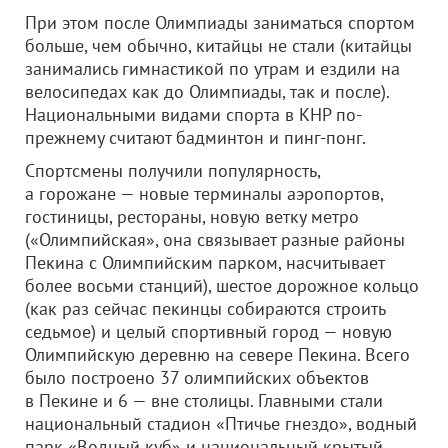
При этом после Олимпиады заниматься спортом
больше, чем обычно, китайцы не стали (китайцы
занимались гимнастикой по утрам и ездили на
велосипедах как до Олимпиады, так и после).
Национальными видами спорта в КНР по-
прежнему считают бадминтон и пинг-понг.
Спортсмены получили популярность,
а горожане — новые терминалы аэропортов,
гостиницы, рестораны, новую ветку метро
(«Олимпийская», она связывает разные районы
Пекина с Олимпийским парком, насчитывает
более восьми станций), шестое дорожное кольцо
(как раз сейчас пекинцы собираются строить
седьмое) и целый спортивный город — новую
Олимпийскую деревню на севере Пекина. Всего
было построено 37 олимпийских объектов
в Пекине и 6 — вне столицы. Главными стали
национальный стадион «Птичье гнездо», водный
парк «Водный куб» и национальный крытый