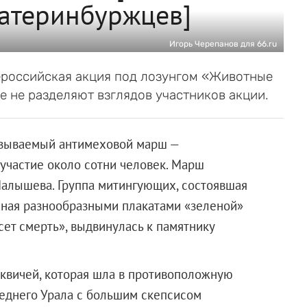
катеринбуржцев]
Игорь Черепанов для 66.ru
сероссийская акция под лозунгом «Животные
 не разделяют взглядов участников акции.
называемый антимеховой марш —
 участие около сотни человек. Марш
Малышева. Группа митингующих, состоявшая
нная разнообразными плакатами «зеленой»
ет смерть», выдвинулась к памятнику
сквичей, которая шла в противоположную
реднего Урала с большим скепсисом