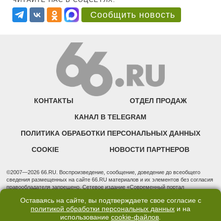
Сообщить новость
КОНТАКТЫ
ОТДЕЛ ПРОДАЖ
КАНАЛ В TELEGRAM
ПОЛИТИКА ОБРАБОТКИ ПЕРСОНАЛЬНЫХ ДАННЫХ
COOKIE
НОВОСТИ ПАРТНЕРОВ
©2007—2026 66.RU. Воспроизведение, сообщение, доведение до всеобщего
сведения размещенных на сайте 66.RU материалов и их элементов без согласия
правообладателя запрещено. Сетевое издание «Современный портал
Екатеринбурга — «66.ru» (18+) зарегистрировано Федеральной службой по
Оставаясь на сайте, вы подтверждаете свое согласие с
надзору в сфере связи, информационных технологий и массовых коммуникаций
политикой обработки персональных данных
и на
(Роскомнадзор). Регистрационный номер ЭЛ № ФС 77 - 76634 от 02.09.2019
использование
cookie-файлов
.
Учредитель: Общество с ограниченной ответственностью "66.ру". Юридический