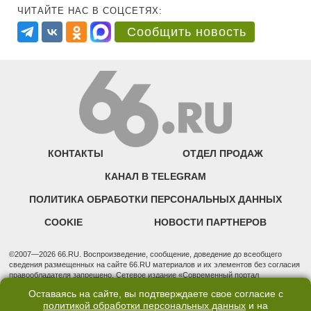
ЧИТАЙТЕ НАС В СОЦСЕТЯХ:
Сообщить новость
КОНТАКТЫ
ОТДЕЛ ПРОДАЖ
КАНАЛ В TELEGRAM
ПОЛИТИКА ОБРАБОТКИ ПЕРСОНАЛЬНЫХ ДАННЫХ
COOKIE
НОВОСТИ ПАРТНЕРОВ
©2007—2026 66.RU. Воспроизведение, сообщение, доведение до всеобщего
сведения размещенных на сайте 66.RU материалов и их элементов без согласия
правообладателя запрещено. Сетевое издание «Современный портал
Екатеринбурга — «66.ru» (18+) зарегистрировано Федеральной службой по
Оставаясь на сайте, вы подтверждаете свое согласие с
надзору в сфере связи, информационных технологий и массовых коммуникаций
политикой обработки персональных данных
и на
(Роскомнадзор). Регистрационный номер ЭЛ № ФС 77 - 76634 от 02.09.2019