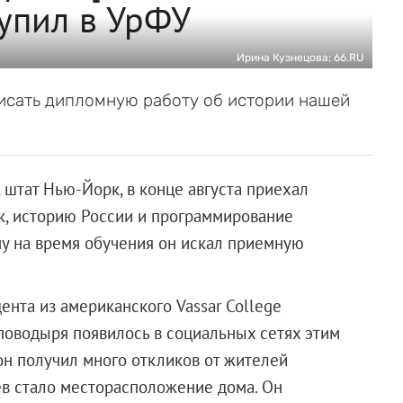
тупил в УрФУ
Ирина Кузнецова; 66.RU
писать дипломную работу об истории нашей
 штат Нью-Йорк, в конце августа приехал
ык, историю России и программирование
му на время обучения он искал приемную
нта из американского Vassar College
-поводыря появилось в социальных сетях этим
 он получил много откликов от жителей
ев стало месторасположение дома. Он