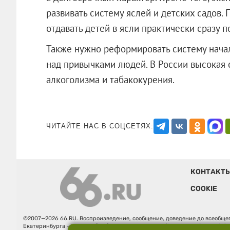
развивать систему яслей и детских садов
отдавать детей в ясли практически сразу п
Также нужно реформировать систему начал
над привычками людей. В России высокая 
алкоголизма и табакокурения.
ЧИТАЙТЕ НАС В СОЦСЕТЯХ:
КОНТАКТ
COOKIE
©2007—2026 66.RU. Воспроизведение, сообщение, доведение до всеобщег
Екатеринбурга — «66.ru» (18+) зарегистрировано Федеральной службой