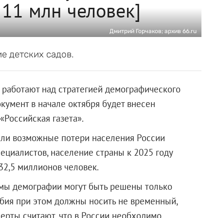
 11 млн человек]
Дмитрий Горчаков; архив 66.ru
е детских садов.
 работают над стратегией демографического
окумент в начале октября будет внесен
«Российская газета».
али возможные потери населения России
ециалистов, население страны к 2025 году
132,5 миллионов человек.
мы демографии могут быть решены только
бия при этом должны носить не временный,
перты считают, что в России необходимо