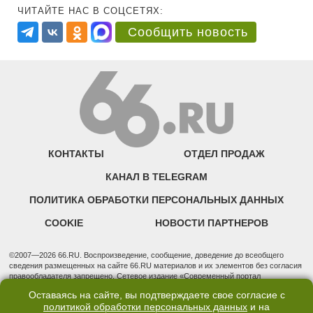
ЧИТАЙТЕ НАС В СОЦСЕТЯХ:
Сообщить новость
КОНТАКТЫ
ОТДЕЛ ПРОДАЖ
КАНАЛ В TELEGRAM
ПОЛИТИКА ОБРАБОТКИ ПЕРСОНАЛЬНЫХ ДАННЫХ
COOKIE
НОВОСТИ ПАРТНЕРОВ
©2007—2026 66.RU. Воспроизведение, сообщение, доведение до всеобщего
сведения размещенных на сайте 66.RU материалов и их элементов без согласия
правообладателя запрещено. Сетевое издание «Современный портал
Екатеринбурга — «66.ru» (18+) зарегистрировано Федеральной службой по
Оставаясь на сайте, вы подтверждаете свое согласие с
надзору в сфере связи, информационных технологий и массовых коммуникаций
политикой обработки персональных данных
и на
(Роскомнадзор). Регистрационный номер ЭЛ № ФС 77 - 76634 от 02.09.2019