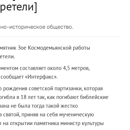
ретели]
нно-историческое общество.
амятник Зое Космодемьянской работы
етели.
аментом составляет около 4,5 метров,
 сообщает «Интерфакс».
 рождения советской партизанки, которая
гибла в 18 лет так, как погибают библейские
рана не была тогда такой жестко
а святой, приняв на себя мученическую
ил на открытии памятника министр культуры