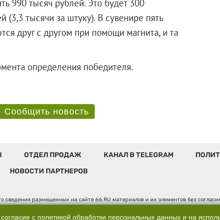
ь 990 тысяч рублей. Это будет 300
(3,3 тысячи за штуку). В сувенире пять
ся друг с другом при помощи магнита, и та
 с момента определения победителя.
Сообщить новость
Ы
ОТДЕЛ ПРОДАЖ
КАНАЛ В TELEGRAM
ПОЛИТ
НОВОСТИ ПАРТНЕРОВ
о сведения размещенных на сайте 66.RU материалов и их элементов без соглас
 по надзору в сфере связи, информационных технологий и массовых коммуникаци
". Юридический адрес: 620014, Свердловская обл., г. Екатеринбург, ул. Бориса 
 согласие с
политикой обработки персональных данных
и на испол