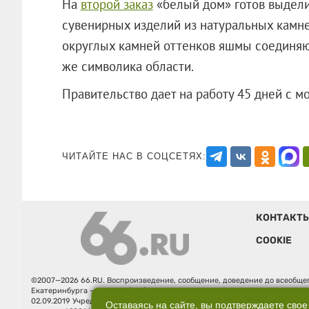
На
второй заказ
«белый дом» готов выделит
сувенирных изделий из натуральных камней 
округлых камней оттенков яшмы соединяют
же символика области.
Правительство дает на работу 45 дней
ЧИТАЙТЕ НАС В СОЦСЕТЯХ:
КОНТАКТ
COOKIE
©2007—2026 66.RU. Воспроизведение, сообщение, доведение до всеобщег
Екатеринбурга — «66.ru» (18+) зарегистрировано Федеральной службой
02.09.2019 Учредитель: Общество с ограниченной ответственностью "66.ру
Оставаясь на сайте, вы подтверждаете свое