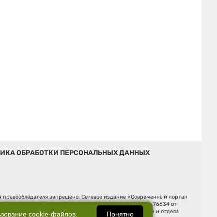
ИКА ОБРАБОТКИ ПЕРСОНАЛЬНЫХ ДАННЫХ
ия правообладателя запрещено. Сетевое издание «Современный портал
й (Роскомнадзор). Регистрационный номер ЭЛ № ФС 77 - 76634 от
Ельцина, строение 3, оф. 7015 Фактический адрес редакции и отдела
Понятно
ьзование
cookie-файлов
.