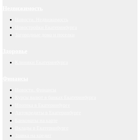
Недвижимость
Новости. Недвижимость
Новостройки Екатеринбурга
Загородные дома и поселки
Здоровье
Клиники Екатеринбурга
Финансы
Новости. Финансы
Курсы валют в банках Екатеринбурга
Ипотека в Екатеринбурге
Автокредиты в Екатеринбурге
Банкоматы на карте
Вклады в Екатеринбурге
Заявка на кредит