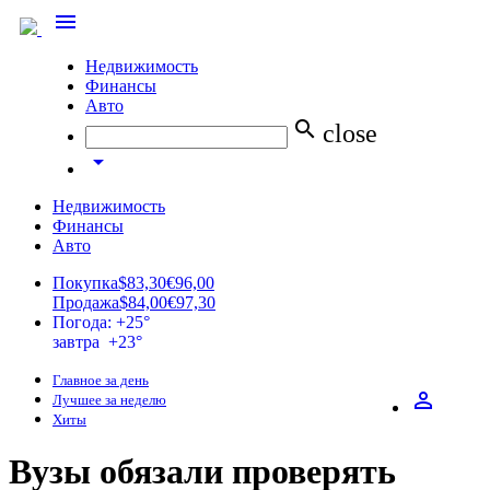
menu
Недвижимость
Финансы
Авто
search
close
arrow_drop_down
Недвижимость
Финансы
Авто
Покупка
$83,30
€96,00
Продажа
$84,00
€97,30
Погода: +25°
завтра +23°
Главное за день
perm_identity
Лучшее за неделю
Хиты
Вузы обязали проверять