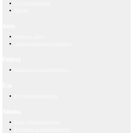
Статьи партнеров
Прочее
Авто
Новости. Авто
Эксклюзивные тест-драйвы
Работа
Вакансии в Екатеринбурге
Еда
Ресторанная критика
Афиша
Кино в Екатеринбурге
Концерты в Екатеринбурге