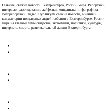
Главные, свежие новости Екатеринбурга, России, мира. Репортажи,
интервью, расследования, лайфхаки, конфликты, инфографика,
фоторепортажи, видео. Публикуем свежие новости, мнения и
комментарии популярных людей, события в Екатеринбурге, России,
мире на главные темы общества, экономики, политики, культуры,
интернета, спорта, развлекательной жизни Екатеринбурга.
Контакты
Редакция
Коммерческий отдел
Напишите нам
Мобильная версия
Пользовательское соглашение
Реклама
Медиакит
Баннерная реклама