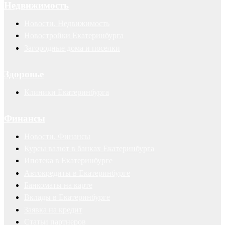
Недвижимость
Новости. Недвижимость
Новостройки Екатеринбурга
Загородные дома и поселки
Здоровье
Клиники Екатеринбурга
Финансы
Новости. Финансы
Курсы валют в банках Екатеринбурга
Ипотека в Екатеринбурге
Автокредиты в Екатеринбурге
Банкоматы на карте
Вклады в Екатеринбурге
Заявка на кредит
Статьи партнеров