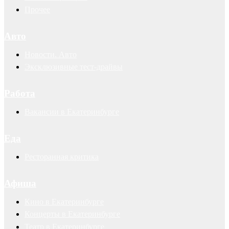
Прочее
Авто
Новости. Авто
Эксклюзивные тест-драйвы
Работа
Вакансии в Екатеринбурге
Еда
Ресторанная критика
Афиша
Кино в Екатеринбурге
Концерты в Екатеринбурге
Театр в Екатеринбурге