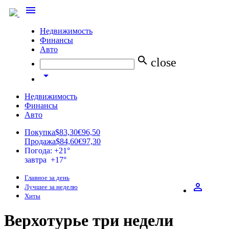
menu
Недвижимость
Финансы
Авто
search
close
arrow_drop_down
Недвижимость
Финансы
Авто
Покупка
$83,30
€96,50
Продажа
$84,60
€97,30
Погода: +21°
завтра +17°
Главное за день
perm_identity
Лучшее за неделю
Хиты
Верхотурье три недели