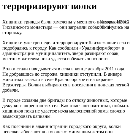
терроризируют волки
Хищники трижды были замечены у местного подворья Ново-
11 января 2012,
Тихвинского монастыря — они загрызли собак и кинулись на
08:44
сторожку.
Хищники уже три недели терроризируют близлежащие села и
подобрались к городу. Как сообщили «Уралинформбюро» в
администрации муниципалитета, звери раздирают собак,
местным жителям пока удается избежать опасности.
Волки стали наведываться в села в конце декабря 2011 года.
Не добравшись до сторожа, хищники отступили. В январе
животных засекли в селе Красногорское и на окраине
Верхотурья. Волки выбираются в поселения в поисках легкой
добычи.
В городе созданы две бригады по отлову животных, которые
дежурят в окрестностях сел. Как отмечают охотники, поймать
хищников пока не удается: из-за малоснежной зимы сложно
замаскировать капканы.
Как пояснили в администрации городского округа, волки
нередко забредают «на огонек»: минувшим летом они