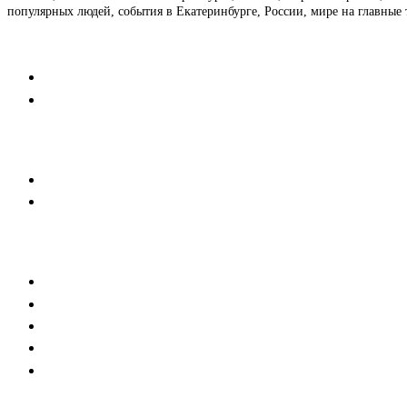
популярных людей, события в Екатеринбурге, России, мире на главные 
Контакты
Редакция
Коммерческий отдел
Напишите нам
Мобильная версия
Пользовательское соглашение
Реклама
Медиакит
Баннерная реклама
Текстовые форматы
Тех. требования к баннерам
Тех.требования к новостям партнеров