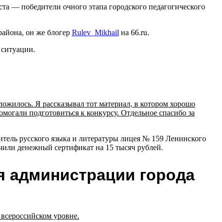
ста — победители очного этапа городского педагогического
айона, он же блогер
Rulev_Mikhail
на 66.ru.
 ситуации.
жилось. Я рассказывал тот материал, в котором хорошо
омогали подготовиться к конкурсу. Отдельное спасибо за
итель русского языка и литературы лицея № 159 Ленинского
чили денежный сертификат на 15 тысяч рублей.
я администрации города
 всероссийском уровне.