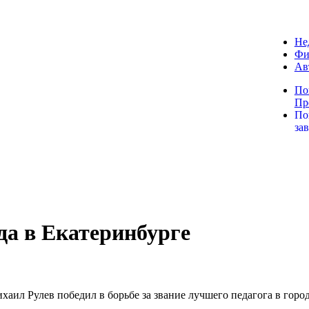
Не
Фи
Ав
По
Пр
По
за
ода в Екатеринбурге
л Рулев победил в борьбе за звание лучшего педагога в город