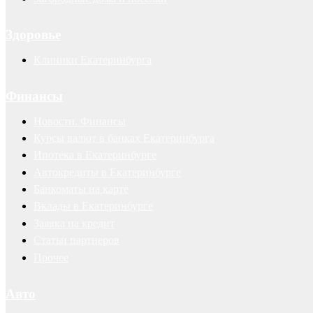
Здоровье
Клиники Екатеринбурга
Финансы
Новости. Финансы
Курсы валют в банках Екатеринбурга
Ипотека в Екатеринбурге
Автокредиты в Екатеринбурге
Банкоматы на карте
Вклады в Екатеринбурге
Заявка на кредит
Статьи партнеров
Прочее
Авто