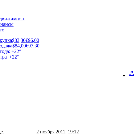
движимость
нансы
то
купка
$83,30
€96,00
одажа
$84,00
€97,30
года: +22°
втра +22°
perm_identity
е.
2 ноября 2011, 19:12