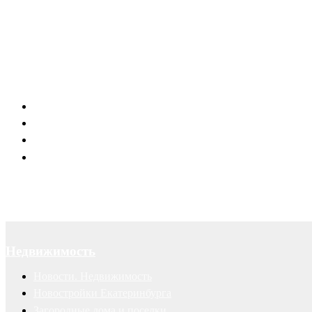
Канал в Telegram
Отзывы наших клиентов
Успешные рекламные кампании
Правовая поддержка портала 66.RU
Юридическое обслуживание
Договоры
Суды
Авторские права
Недвижимость
Новости. Недвижимость
Новостройки Екатеринбурга
Загородные дома и поселки