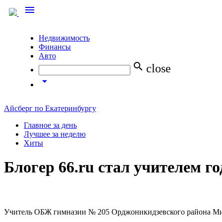
menu
Недвижимость
Финансы
Авто
search
close
arrow_drop_down
Айсберг по Екатеринбургу
Главное за день
Лучшее за неделю
Хиты
Блогер 66.ru стал учителем г
Учитель ОБЖ гимназии № 205 Орджоникидзевского района Михаи