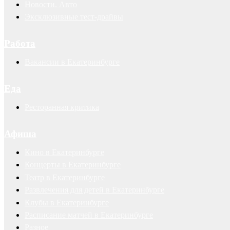
Новости. Авто
Эксклюзивные тест-драйвы
Работа
Вакансии в Екатеринбурге
Еда
Ресторанная критика
Афиша
Кино в Екатеринбурге
Концерты в Екатеринбурге
Театр в Екатеринбурге
Развлечения для детей в Екатеринбурге
Клубы в Екатеринбурге
Расписание матчей в Екатеринбурге
Разное