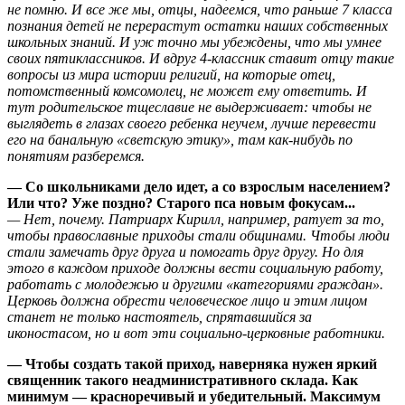
не помню. И все же мы, отцы, надеемся, что раньше 7 класса
познания детей не перерастут остатки наших собственных
школьных знаний. И уж точно мы убеждены, что мы умнее
своих пятиклассников. И вдруг
4-классник
ставит отцу такие
вопросы из мира истории религий, на которые отец,
потомственный комсомолец, не может ему ответить. И
тут родительское тщеславие не выдерживает: чтобы не
выглядеть в глазах своего ребенка неучем, лучше перевести
его на банальную «светскую этику», там как-нибудь по
понятиям разберемся.
— Cо школьниками дело идет, а со взрослым населением?
Или что? Уже поздно? Старого пса новым фокусам...
— Нет, почему. Патриарх Кирилл, например, ратует за то,
чтобы православные приходы стали общинами. Чтобы люди
стали замечать друг друга и помогать друг другу. Но для
этого в каждом приходе должны вести социальную работу,
работать с молодежью и другими «категориями граждан».
Церковь должна обрести человеческое лицо и этим лицом
станет не только настоятель, спрятавшийся за
иконостасом, но и вот эти социально-церковные работники.
— Чтобы создать такой приход, наверняка нужен яркий
священник такого неадминистративного склада. Как
минимум — красноречивый и убедительный. Максимум