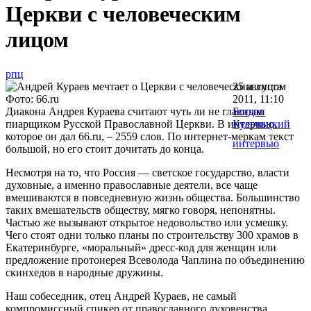
Церкви с человеческим
лицом
рпц
25 августа
Фото: 66.ru
2011, 11:10
Диакона Андрея Кураева считают чуть ли не главным
Богдан
пиарщиком Русской Православной Церкви. В интервью,
Кульчицкий
которое он дал 66.ru, – 2559 слов. По интернет-меркам текст
интервью
большой, но его стоит дочитать до конца.
Несмотря на то, что Россия — светское государство, власти
духовные, а именно православные деятели, все чаще
вмешиваются в повседневную жизнь общества. Большинство
таких вмешательств обществу, мягко говоря, непонятны.
Частью же вызывают открытое недовольство или усмешку.
Чего стоят одни только планы по строительству 300 храмов в
Екатеринбурге, «моральный» дресс-код для женщин или
предложение протоиерея Всеволода Чаплина по объединению
скинхедов в народные дружины.
Наш собеседник, отец Андрей Кураев, не самый
компромиссный спикер от православного духовенства.