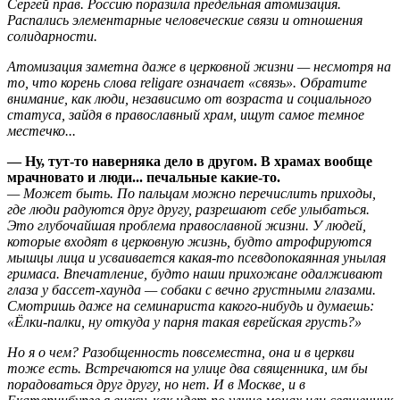
Сергей прав. Россию поразила предельная атомизация.
Распались элементарные человеческие связи и отношения
солидарности.
Атомизация заметна даже в церковной жизни — несмотря на
то, что корень слова religare означает «связь». Обратите
внимание, как люди, независимо от возраста и социального
статуса, зайдя в православный храм, ищут самое темное
местечко...
— Ну, тут-то наверняка дело в другом. В храмах вообще
мрачновато и люди... печальные какие-то.
— Может быть. По пальцам можно перечислить приходы,
где люди радуются друг другу, разрешают себе улыбаться.
Это глубочайшая проблема православной жизни. У людей,
которые входят в церковную жизнь, будто атрофируются
мышцы лица и усваивается какая-то псевдопокаянная унылая
гримаса. Впечатление, будто наши прихожане одалживают
глаза у бассет-хаунда — собаки с вечно грустными глазами.
Смотришь даже на семинариста какого-нибудь и думаешь:
«Ёлки-палки, ну откуда у парня такая еврейская грусть?»
Но я о чем? Разобщенность повсеместна, она и в церкви
тоже есть. Встречаются на улице два священника, им бы
порадоваться друг другу, но нет. И в Москве, и в