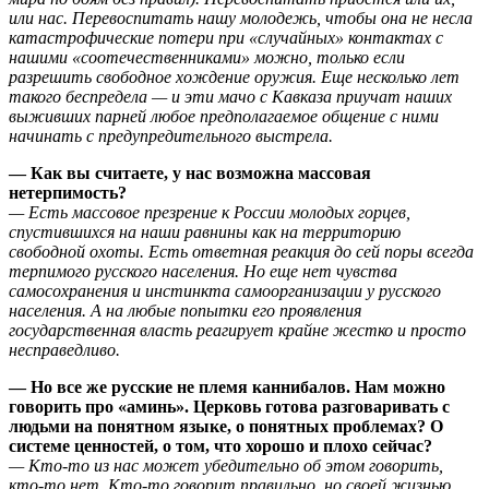
или нас. Перевоспитать нашу молодежь, чтобы она не несла
катастрофические потери при «случайных» контактах с
нашими «соотечественниками» можно, только если
разрешить свободное хождение оружия. Еще несколько лет
такого беспредела — и эти мачо с Кавказа приучат наших
выживших парней любое предполагаемое общение с ними
начинать с предупредительного выстрела.
— Как вы считаете, у нас возможна массовая
нетерпимость?
— Есть массовое презрение к России молодых горцев,
спустившихся на наши равнины как на территорию
свободной охоты. Есть ответная реакция до сей поры всегда
терпимого русского населения. Но еще нет чувства
самосохранения и инстинкта самоорганизации у русского
населения. А на любые попытки его проявления
государственная власть реагирует крайне жестко и просто
несправедливо.
— Но все же русские не племя каннибалов. Нам можно
говорить про «аминь». Церковь готова разговаривать с
людьми на понятном языке, о понятных проблемах? О
системе ценностей, о том, что хорошо и плохо сейчас?
— Кто-то из нас может убедительно об этом говорить,
кто-то нет. Кто-то говорит правильно, но своей жизнью