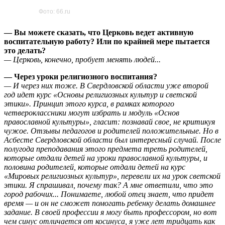
Фото: 66.ru
— Вы можете сказать, что Церковь ведет активную
воспитательную работу? Или по крайней мере пытается
это делать?
— Церковь, конечно, пробует менять людей...
— Через уроки религиозного воспитания?
— И через них тоже. В Свердловской области уже второй
год идет курс «Основы религиозных культур и светской
этики». Принцип этого курса, в рамках которого
четвероклассники могут избрать и модуль «Основ
православной культуры», гласит: познавай свое, не критикуя
чужое. Отзывы педагогов и родителей положительные. Но в
Асбесте Свердловской области был интересный случай. После
полугода преподавания этого предмета треть родителей,
которые отдали детей на уроки православной культуры, и
половина родителей, которые отдали детей на курс
«Мировых религиозных культур», перевели их на урок светской
этики. Я спрашивал, почему так? А мне ответили, что это
город рабочих... Понимаете, любой отец знает, что придет
время — и он не сможет помогать ребенку делать домашнее
задание. В своей профессии я могу быть профессором, но вот
чем синус отличается от косинуса, я уже лет тридцать как