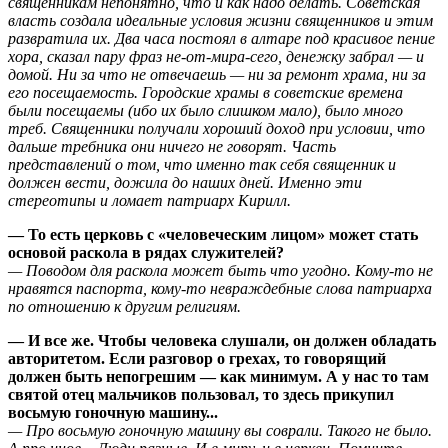
священникам непонятно, что и как надо делать. Советская
власть создала идеальные условия жизни священников и этим
развратила их. Два часа постоял в алтаре под красивое пение
хора, сказал пару фраз не-от-мира-сего, денежку забрал — и
домой. Ни за что не отвечаешь — ни за ремонт храма, ни за
его посещаемость. Городские храмы в советские времена
были посещаемы (ибо их было слишком мало), было много
треб. Священники получали хороший доход при условии, что
дальше требника они ничего не говорят. Часть
представлений о том, что именно так себя священник и
должен вести, дожила до наших дней. Именно эти
стереотипы и ломает патриарх Кирилл.
— То есть церковь с «человеческим лицом» может стать
основой раскола в рядах служителей?
— Поводом для раскола может быть что угодно. Кому-то не
нравятся паспорта, кому-то невраждебные слова патриарха
по отношению к другим религиям.
— И все же. Чтобы человека слушали, он должен обладать
авторитетом. Если разговор о грехах, то говорящий
должен быть непогрешим — как минимум. А у нас то там
святой отец мальчиков пользовал, то здесь прикупил
восьмую гоночную машину...
— Про восьмую гоночную машину вы соврали. Такого не было.