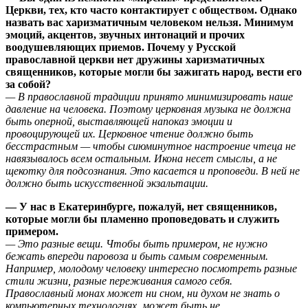
Церкви, тех, кто часто контактирует с обществом. Однако
назвать вас харизматичным человеком нельзя. Минимум
эмоций, акцентов, звучных интонаций и прочих
воодушевляющих приемов. Почему у Русской
православной церкви нет дружины харизматичных
священников, которые могли бы зажигать народ, вести его
за собой?
— В православной традиции принято минимизировать наше
давление на человека. Поэтому церковная музыка не должна
быть оперной, выставляющей напоказ эмоции и
провоцирующей их. Церковное чтение должно быть
бесстрастным — чтобы сиюминутное настроение чтеца не
навязывалось всем остальным. Икона несет смыслы, а не
щекотку для подсознания. Это касается и проповеди. В ней не
должно быть искусственной экзальтации.
— У нас в Екатеринбурге, пожалуй, нет священников,
которые могли бы пламенно проповедовать и служить
примером.
— Это разные вещи. Чтобы быть примером, не нужно
бежать впереди паровоза и быть самым современным.
Например, молодому человеку интересно посмотреть разные
стили жизни, разные переживания самого себя.
Православный монах может ни сном, ни духом не знать о
компьютерных технологиях, может быть не