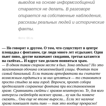
выводов на основе информсообщений
старается не делать. В разговоре
опирается на собственные наблюдения,
рассказы реальных людей и исторические
факты.
Фото: 66.ru
— Но говорят о другом. О том, что существует в центре
площадка с фонтаном, где люди много лет отдыхают. Одни
пьют пиво, другие назначают свидания, третьи катаются
на скейтах... И вдруг там должен появиться храм.
— В одном таком спорном месте я был. Зона отдыха? Но это
загазованная обочина оживленнейшей улицы. Фонтан там
самый банальный. Если такими артефактами вы считаете
возможным гордиться и за них цепляться — то становится
просто стыдно за ваш город. Впрочем, проект собора
предполагает сохранение фонтана при восстановленном
храме. Сравнивать скейты с храмом неинтересно. Те, для кого
интересы скейтборда важнее храма... ну как бы помягче
сказать... Они еще не вполне выросли... Если же наличие
храма помешает пить пиво — так это вообще прекрасно!