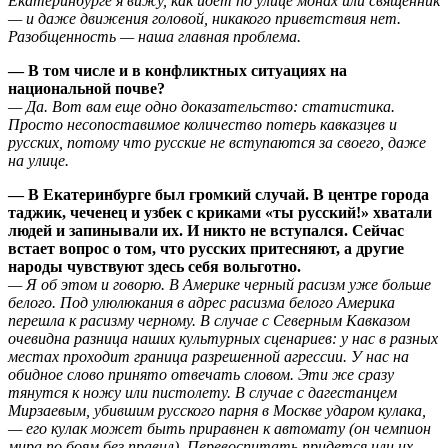
Екатеринбурге я вижу, как идет по улице монах или священник
— и даже движения головой, никакого приветствия нет.
Разобщенность — наша главная проблема.
— В том числе и в конфликтных ситуациях на
национальной почве?
— Да. Вот вам еще одно доказательство: статистика.
Просто несопоставимое количество потерь кавказцев и
русских, потому что русские не вступаются за своего, даже
на улице.
— В Екатеринбурге был громкий случай. В центре города
таджик, чеченец и узбек с криками «ты русский!» хватали
людей и запинывали их. И никто не вступался. Сейчас
встает вопрос о том, что русских притесняют, а другие
народы чувствуют здесь себя вольготно.
— Я об этом и говорю. В Америке черный расизм уже больше
белого. Под улюлюкания в адрес расизма белого Америка
перешла к расизму черному. В случае с Северным Кавказом
очевидна разница наших культурных сценариев: у нас в разных
местах проходит граница разрешенной агрессии. У нас на
обидное слово принято отвечать словом. Эти же сразу
тянутся к ножу или пистолету. В случае с дагестанцем
Мирзаевым, убившим русского парня в Москве ударом кулака,
— его кулак может быть приравнен к автомату (он чемпион
мира по боям без правил). Перевоспитать придется или их,