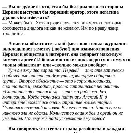
— Вы не думаете, что, если бы был диалог и со стороны
Церкви выступал бы хороший оратор, этого негатива
удалось бы избежать?
— Может быть. Хотя в ряде случаев я вижу, что некоторые
сообщества диалога никак не желают. Им по нраву жанр
троллинга.
— А как вы объясните такой факт: как только журналист
выкладывает заметку (любую!) про взаимоотношения
Церкви и общества в интернет, она собирает максимум
комментариев? И большинство из них сводятся к тому, что
«попы обнаглели» или «сколько можно вообще».
— Тут я вижу два варианта. Первый — это атеистически
озабоченные интернет-дежурные, которые собирают
группы. Второе объяснение — это неорганизованная,
спонтанная и, выходит, просто сатанинская ненависть.
«Сатанинская ненависть» — это зло ради зла. Без
мотивации. Когда скончался патриарх Алексий II, в
интернете появлялись очень странные комментарии.
Скончался пожилой человек. Вы его не знали. Лично вам он
никакого зла не сделал. Количество ваших доз и оргий он не
уменьшил. Почему же надо улюлюкать ему вслед?
— Вы говорили, что сейчас страна разобщена и каждый