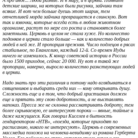
А про иное... Люди разные. И в миру, и в церкви. Помните
детские шарики, на которых были рисунки, зайчики там
всякие. И вот чем больше дуешь этот шарик, тем
отчетливей морда зайчика превращается в свинскую. Вот
так и язвочки, которые всегда есть в любом животном
организме, растут по мере его роста и становятся более
заметными. Церковь в целом не стала хуже. Но количество
подонков в церкви стало больше — как и количество добрых
людей в ней же. И пропорция прежняя. Число подлецов в рясах
стабильное, по Евангелию, каждый
12-й.
Со времен Иуды
ничего не изменилось. К концу советской истории в России
было 1500 приходов, сейчас 20 000. Ну вот в такой же
пропорции, наверно, выросло количество разнствующих людей
в церкви.
Надо знать про эти различия и потому надо вглядываться в
священников и выбирать среди них — кому открывать душу.
Сложность еще и в том, что добрый христианин должен
еще и прятать эту свою добротность, а не выставлять
напоказ. Пресса же не склонна рассматривать доброту, тем
более скрываемую, ее интересуют пороки — явные, тайные и
даже кажущиеся. Как говорил Киселев в бытность
гендиректором «НТВ», «поезда, которые приходят по
расписанию, никого не интересуют». Церковь в современных
массмедиа похожа на человека-невидимку из романа Герберта