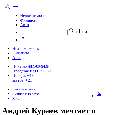
menu
Недвижимость
Финансы
Авто
search
close
arrow_drop_down
Недвижимость
Финансы
Авто
Покупка
$82,90
€94,90
Продажа
$83,60
€96,30
Погода: +13°
завтра +21°
Главное за день
perm_identity
Лучшее за неделю
Хиты
Андрей Кураев мечтает о