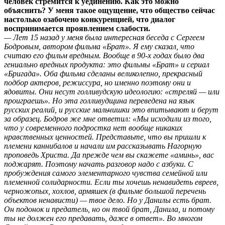
человек стремится к уединению. Как это можно
объяснить? У меня такое ощущение, что общество сейчас
настолько озабочено конкуренцией, что диалог
воспринимается проявлением слабости.
— Лет 15 назад у меня была интересная беседа с Сергеем
Бодровым, автором фильма «Брат». Я ему сказал, что
считаю его фильм вредным. Вообще в
90-х
годах было два
гениально вредных продукта: это фильмы «Брат» и сериал
«Бригада». Оба фильма сделаны великолепно, прекрасный
подбор актеров, режиссура, но именно поэтому они и
ядовиты. Они несут голливудскую идеологию: «стреляй — или
проиграешь». Но эта голливудщина переведена на язык
русских реалий, и русские мальчишки это впитывают и берут
за образец. Бодров же мне ответил: «Мы исходили из того,
что у современного подростка нет вообще никаких
нравственных ценностей. Представьте, что вы пришли к
племени каннибалов и начали им рассказывать Нагорную
проповедь Христа. Да прежде чем вы скажете «аминь», вас
поджарят. Поэтому начать разговор надо с азбуки. С
пробуждения самого элементарного чувства семейной или
племенной солидарности. Если ты хочешь ненавидеть евреев,
черножопых, хохлов, армяшек (в фильме большой перечень
объектов ненависти) — твое дело. Но у Данилы есть брат.
Он подонок и предатель, но он твой брат, Данила, и потому
ты не должен его предавать, даже в ответ». Во многом