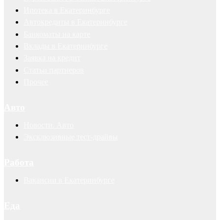
Ипотека в Екатеринбурге
Автокредиты в Екатеринбурге
Банкоматы на карте
Вклады в Екатеринбурге
Заявка на кредит
Статьи партнеров
Прочее
Авто
Новости. Авто
Эксклюзивные тест-драйвы
Работа
Вакансии в Екатеринбурге
Еда