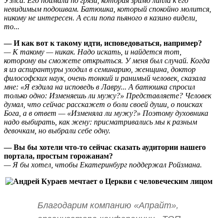
Уэлса. Его поймали по грязи, которая зримо липла к его
невидимым подошвам. Батюшка, который спокойно молится,
никому не интересен. А если попа пьяного в казино видели,
то...
— И как вот к такому идти, исповедоваться, например?
— К такому — никак. Надо искать, и найдется тот,
которому вы сможете открыться. У меня был случай. Когда
я из аспирантуры уходил в семинарию, женщина, доктор
философских наук, очень тонкий и ранимый человек, сказала
мне: «Я ездила на исповедь в Лавру... А батюшка спросил
только одно: Изменяешь ли мужу?» Представляете? Человек
думал, что сейчас расскажет о боли своей души, о поисках
Бога, а в ответ — «Изменяла ли мужу?» Поэтому духовника
надо выбирать, как жену: присматривались мы к разным
девочкам, но выбрали себе одну.
— Вы бы хотели что-то сейчас сказать аудитории нашего
портала, простым горожанам?
— Я бы хотел, чтобы Екатеринбург поддержал Ройзмана.
Благодарим компанию «Апрайт»,