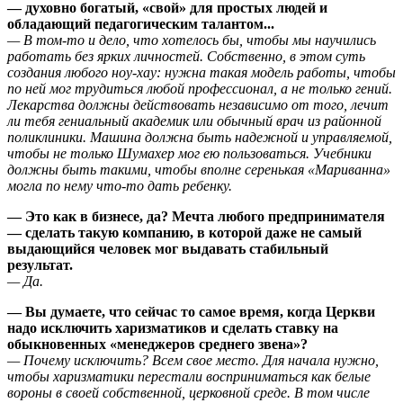
— духовно богатый, «свой» для простых людей и
обладающий педагогическим талантом...
— В том-то и дело, что хотелось бы, чтобы мы научились
работать без ярких личностей. Собственно, в этом суть
создания любого ноу-хау: нужна такая модель работы, чтобы
по ней мог трудиться любой профессионал, а не только гений.
Лекарства должны действовать независимо от того, лечит
ли тебя гениальный академик или обычный врач из районной
поликлиники. Машина должна быть надежной и управляемой,
чтобы не только Шумахер мог ею пользоваться. Учебники
должны быть такими, чтобы вполне серенькая «Мариванна»
могла по нему что-то дать ребенку.
— Это как в бизнесе, да? Мечта любого предпринимателя
— сделать такую компанию, в которой даже не самый
выдающийся человек мог выдавать стабильный
результат.
— Да.
— Вы думаете, что сейчас то самое время, когда Церкви
надо исключить харизматиков и сделать ставку на
обыкновенных «менеджеров среднего звена»?
— Почему исключить? Всем свое место. Для начала нужно,
чтобы харизматики перестали восприниматься как белые
вороны в своей собственной, церковной среде. В том числе