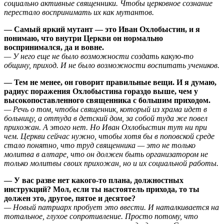
социально активные священники. Чтобы церковное сознание
перестало воспринимать их как мутантов.
— Самый яркий мутант — это Иван Охлобыстин, и я
понимаю, что внутри Церкви он нормально
воспринимался, да и вовне.
— У него еще не было возможности создать какую-то
общину, приход. И не было возможности воспитать учеников.
— Тем не менее, он говорит правильные вещи. И я думаю,
радиус поражения Охлобыстина гораздо выше, чем у
высокопоставленного священника с большим приходом.
— Речь о том, чтобы священник, который из храма идет в
больницу, а оттуда в детский дом, за собой туда же повел
прихожан. А этого нет. Но Иван Охлобыстин тут ни при
чем. Церкви сейчас нужно, чтобы хотя бы в поповской среде
стало понятно, что труд священника — это не только
молитва в алтаре, что он должен быть организатором не
только молитвы своих прихожан, но и их социальной работы.
— У вас разве нет какого-то плана, должностных
инструкций? Мол, если ты настоятель прихода, то ты
должен это, другое, пятое и десятое?
— Новый патриарх пробует это ввести. И наталкивается на
тотальное, глухое сопротивление. Просто потому, что