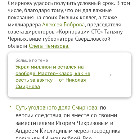
Смирнову удалось получить условный срок. В том
числе, благодаря тому, что он дал важные
показания на своих бывших коллег, а также
миллиардера
Алексея Боброва
, председателя
совета директоров «Корпорации СТС» Татьяну
Черных, вице-губернатора Свердловской
области
Олега Чемезова.
больше по теме
Украл миллион и остался на
свободе. Мастер-класс, как не
>
сесть за взятку — от Николая
Смирнова
Суть уголовного дела Смирнова
: по
версии следствия, он вместе со своими
заместителями Игорем Чикризовым и
Андреем Кислициным через посредника
получили 4,4 млн рублей. Все