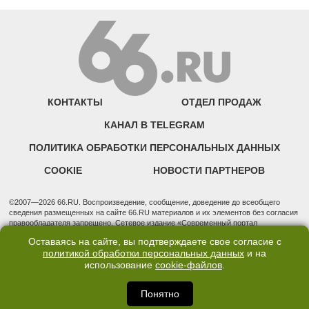
КОНТАКТЫ
ОТДЕЛ ПРОДАЖ
КАНАЛ В TELEGRAM
ПОЛИТИКА ОБРАБОТКИ ПЕРСОНАЛЬНЫХ ДАННЫХ
COOKIE
НОВОСТИ ПАРТНЕРОВ
©2007—2026 66.RU. Воспроизведение, сообщение, доведение до всеобщего
сведения размещенных на сайте 66.RU материалов и их элементов без согласия
правообладателя запрещено. Сетевое издание «Современный портал
Екатеринбурга — «66.ru» (18+) зарегистрировано Федеральной службой по
Оставаясь на сайте, вы подтверждаете свое согласие с
надзору в сфере связи, информационных технологий и массовых коммуникаций
политикой обработки персональных данных
и на
(Роскомнадзор). Регистрационный номер ЭЛ № ФС 77 - 76634 от 02.09.2019
использование
cookie-файлов
.
Учредитель: Общество с ограниченной ответственностью "66.ру". Юридический
адрес: 620014, Свердловская обл., г. Екатеринбург, ул. Бориса Ельцина, строение
3, оф. 7015 Фактический адрес редакции и отдела продаж: 620014, Свердловская
Понятно
обл., г. Екатеринбург, ул. Бориса Ельцина, д. 3, оф. 7015, +7 (343) 288-50-66
info@news.66.ru Главный редактор: Шлыков Дмитрий Владимирович