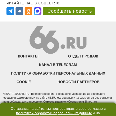
ЧИТАЙТЕ НАС В СОЦСЕТЯХ:
Сообщить новость
КОНТАКТЫ
ОТДЕЛ ПРОДАЖ
КАНАЛ В TELEGRAM
ПОЛИТИКА ОБРАБОТКИ ПЕРСОНАЛЬНЫХ ДАННЫХ
COOKIE
НОВОСТИ ПАРТНЕРОВ
©2007—2026 66.RU. Воспроизведение, сообщение, доведение до всеобщего
сведения размещенных на сайте 66.RU материалов и их элементов без согласия
правообладателя запрещено. Сетевое издание «Современный портал
Екатеринбурга — «66.ru» (18+) зарегистрировано Федеральной службой по
Оставаясь на сайте, вы подтверждаете свое согласие с
надзору в сфере связи, информационных технологий и массовых коммуникаций
политикой обработки персональных данных
и на
(Роскомнадзор). Регистрационный номер ЭЛ № ФС 77 - 76634 от 02.09.2019