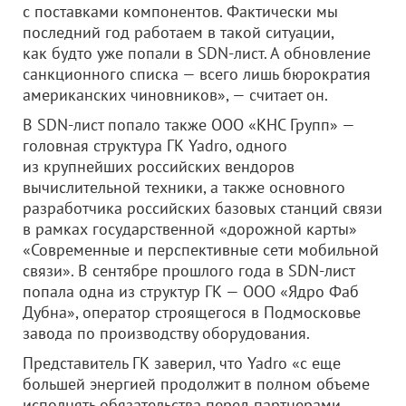
с поставками компонентов. Фактически мы
последний год работаем в такой ситуации,
как будто уже попали в SDN-лист. А обновление
санкционного списка — всего лишь бюрократия
американских чиновников», — считает он.
В SDN-лист попало также
ООО «КНС Групп»
—
головная структура ГК Yadro, одного
из крупнейших российских вендоров
вычислительной техники, а также основного
разработчика российских базовых станций связи
в рамках государственной «дорожной карты»
«Современные и перспективные сети мобильной
связи». В сентябре прошлого года в SDN-лист
попала одна из структур ГК —
ООО «Ядро Фаб
Дубна»
, оператор строящегося в Подмосковье
завода по производству оборудования.
Представитель ГК заверил, что Yadro «с еще
большей энергией продолжит в полном объеме
исполнять обязательства перед партнерами