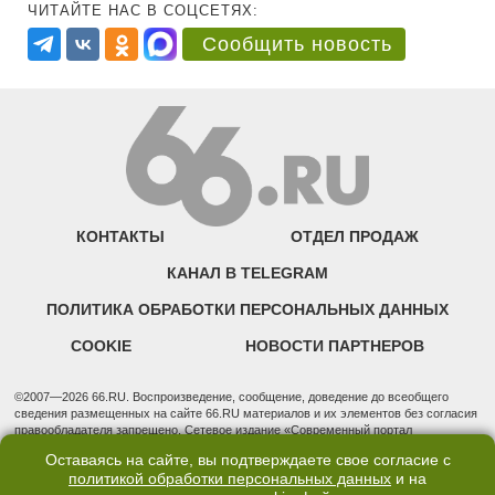
ЧИТАЙТЕ НАС В СОЦСЕТЯХ:
Сообщить новость
КОНТАКТЫ
ОТДЕЛ ПРОДАЖ
КАНАЛ В TELEGRAM
ПОЛИТИКА ОБРАБОТКИ ПЕРСОНАЛЬНЫХ ДАННЫХ
COOKIE
НОВОСТИ ПАРТНЕРОВ
©2007—2026 66.RU. Воспроизведение, сообщение, доведение до всеобщего
сведения размещенных на сайте 66.RU материалов и их элементов без согласия
правообладателя запрещено. Сетевое издание «Современный портал
Екатеринбурга — «66.ru» (18+) зарегистрировано Федеральной службой по
Оставаясь на сайте, вы подтверждаете свое согласие с
надзору в сфере связи, информационных технологий и массовых коммуникаций
политикой обработки персональных данных
и на
(Роскомнадзор). Регистрационный номер ЭЛ № ФС 77 - 76634 от 02.09.2019