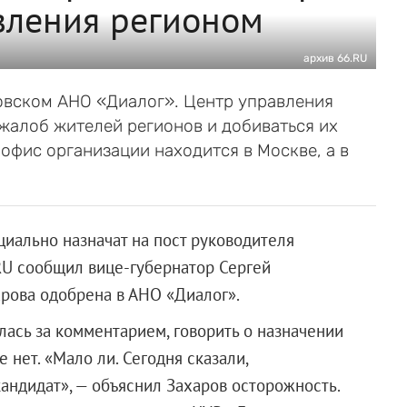
вления регионом
архив 66.RU
овском АНО «Диалог». Центр управления
жалоб жителей регионов и добиваться их
офис организации находится в Москве, а в
ально назначат на пост руководителя
RU сообщил вице-губернатор Сергей
арова одобрена в АНО «Диалог».
лась за комментарием, говорить о назначении
 нет. «Мало ли. Сегодня сказали,
 кандидат», — объяснил Захаров осторожность.