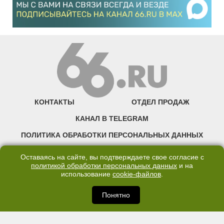
КОНТАКТЫ
ОТДЕЛ ПРОДАЖ
КАНАЛ В TELEGRAM
ПОЛИТИКА ОБРАБОТКИ ПЕРСОНАЛЬНЫХ ДАННЫХ
COOKIE
Оставаясь на сайте, вы подтверждаете свое согласие с
политикой обработки персональных данных
и на
использование
cookie-файлов
.
©2007—2025 66.RU. Воспроизведение, сообщение, доведение до всеобщего
сведения размещенных на сайте 66.RU материалов и их элементов без согласия
правообладателя запрещено. Сетевое издание «Современный портал
Понятно
Екатеринбурга — «66.ru» (18+) зарегистрировано Федеральной службой по
надзору в сфере связи, информационных технологий и массовых коммуникаций
(Роскомнадзор). Регистрационный номер ЭЛ № ФС 77 - 76634 от 02.09.2019
Учредитель: Общество с ограниченной ответственностью "66.ру". Юридический