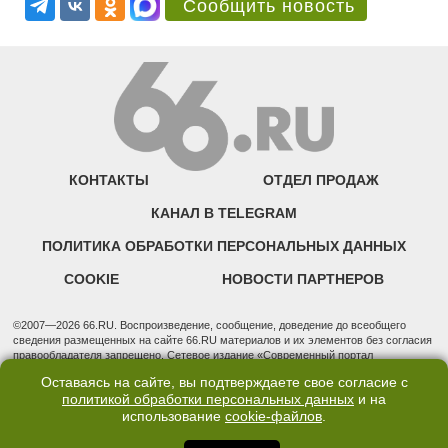
Сообщить новость
КОНТАКТЫ
ОТДЕЛ ПРОДАЖ
КАНАЛ В TELEGRAM
ПОЛИТИКА ОБРАБОТКИ ПЕРСОНАЛЬНЫХ ДАННЫХ
COOKIE
НОВОСТИ ПАРТНЕРОВ
©2007—2026 66.RU. Воспроизведение, сообщение, доведение до всеобщего
сведения размещенных на сайте 66.RU материалов и их элементов без согласия
правообладателя запрещено. Сетевое издание «Современный портал
Екатеринбурга — «66.ru» (18+) зарегистрировано Федеральной службой по
Оставаясь на сайте, вы подтверждаете свое согласие с
надзору в сфере связи, информационных технологий и массовых коммуникаций
политикой обработки персональных данных
и на
(Роскомнадзор). Регистрационный номер ЭЛ № ФС 77 - 76634 от 02.09.2019
использование
cookie-файлов
.
Учредитель: Общество с ограниченной ответственностью "66.ру". Юридический
адрес: 620014, Свердловская обл., г. Екатеринбург, ул. Бориса Ельцина, строение
3, оф. 7015 Фактический адрес редакции и отдела продаж: 620014, Свердловская