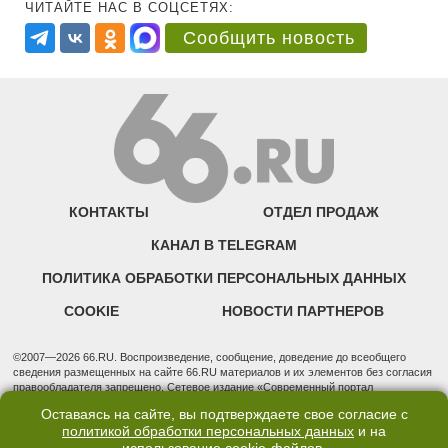
ЧИТАЙТЕ НАС В СОЦСЕТЯХ:
Сообщить новость
КОНТАКТЫ
ОТДЕЛ ПРОДАЖ
КАНАЛ В TELEGRAM
ПОЛИТИКА ОБРАБОТКИ ПЕРСОНАЛЬНЫХ ДАННЫХ
COOKIE
НОВОСТИ ПАРТНЕРОВ
©2007—2026 66.RU. Воспроизведение, сообщение, доведение до всеобщего
сведения размещенных на сайте 66.RU материалов и их элементов без согласия
правообладателя запрещено. Сетевое издание «Современный портал
Екатеринбурга — «66.ru» (18+) зарегистрировано Федеральной службой по
Оставаясь на сайте, вы подтверждаете свое согласие с
надзору в сфере связи, информационных технологий и массовых коммуникаций
политикой обработки персональных данных
и на
(Роскомнадзор). Регистрационный номер ЭЛ № ФС 77 - 76634 от 02.09.2019
Учредитель: Общество с ограниченной ответственностью "66.ру". Юридический