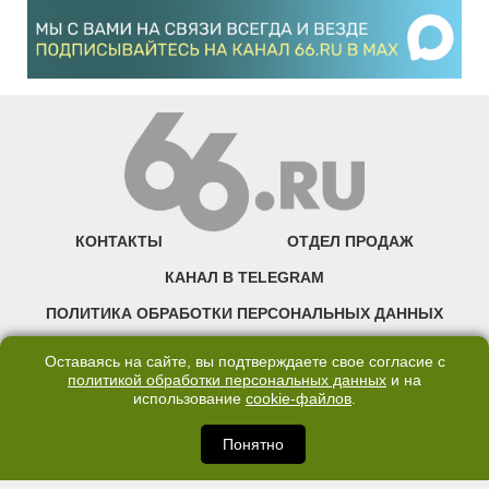
КОНТАКТЫ
ОТДЕЛ ПРОДАЖ
КАНАЛ В TELEGRAM
ПОЛИТИКА ОБРАБОТКИ ПЕРСОНАЛЬНЫХ ДАННЫХ
COOKIE
Оставаясь на сайте, вы подтверждаете свое согласие с
политикой обработки персональных данных
и на
использование
cookie-файлов
.
©2007—2025 66.RU. Воспроизведение, сообщение, доведение до всеобщего
сведения размещенных на сайте 66.RU материалов и их элементов без согласия
правообладателя запрещено. Сетевое издание «Современный портал
Понятно
Екатеринбурга — «66.ru» (18+) зарегистрировано Федеральной службой по
надзору в сфере связи, информационных технологий и массовых коммуникаций
(Роскомнадзор). Регистрационный номер ЭЛ № ФС 77 - 76634 от 02.09.2019