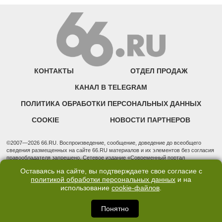
КОНТАКТЫ
ОТДЕЛ ПРОДАЖ
КАНАЛ В TELEGRAM
ПОЛИТИКА ОБРАБОТКИ ПЕРСОНАЛЬНЫХ ДАННЫХ
COOKIE
НОВОСТИ ПАРТНЕРОВ
©2007—2026 66.RU. Воспроизведение, сообщение, доведение до всеобщего
сведения размещенных на сайте 66.RU материалов и их элементов без согласия
правообладателя запрещено. Сетевое издание «Современный портал
Екатеринбурга — «66.ru» (18+) зарегистрировано Федеральной службой по
Оставаясь на сайте, вы подтверждаете свое согласие с
надзору в сфере связи, информационных технологий и массовых коммуникаций
политикой обработки персональных данных
и на
(Роскомнадзор). Регистрационный номер ЭЛ № ФС 77 - 76634 от 02.09.2019
использование
cookie-файлов
.
Учредитель: Общество с ограниченной ответственностью "66.ру". Юридический
адрес: 620014, Свердловская обл., г. Екатеринбург, ул. Бориса Ельцина, строение
3, оф. 7015 Фактический адрес редакции и отдела продаж: 620014, Свердловская
Понятно
обл., г. Екатеринбург, ул. Бориса Ельцина, д. 3, оф. 7015, +7 (343) 288-50-66
info@news.66.ru Главный редактор: Шлыков Дмитрий Владимирович