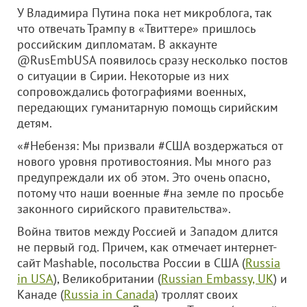
У Владимира Путина пока нет микроблога, так
что отвечать Трампу в «Твиттере» пришлось
российским дипломатам. В аккаунте
@RusEmbUSA появилось сразу несколько постов
о ситуации в Сирии. Некоторые из них
сопровождались фотографиями военных,
передающих гуманитарную помощь сирийским
детям.
«#Небензя: Мы призвали #США воздержаться от
нового уровня противостояния. Мы много раз
предупреждали их об этом. Это очень опасно,
потому что наши военные #на земле по просьбе
законного сирийского правительства».
Война твитов между Россией и Западом длится
не первый год. Причем, как отмечает интернет-
сайт Mashable, посольства России в США (
Russia
in USA
), Великобритании (
Russian Embassy, UK
) и
Канаде (
Russia in Canada
) троллят своих