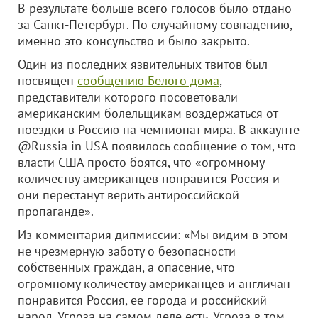
В результате больше всего голосов было отдано
за Санкт-Петербург. По случайному совпадению,
именно это консульство и было закрыто.
Один из последних язвительных твитов был
посвящен
сообщению Белого дома
,
представители которого посоветовали
американским болельщикам воздержаться от
поездки в Россию на чемпионат мира. В аккаунте
@Russia in USA появилось сообщение о том, что
власти США просто боятся, что «огромному
количеству американцев понравится Россия и
они перестанут верить антироссийской
пропаганде».
Из комментария дипмиссии: «Мы видим в этом
не чрезмерную заботу о безопасности
собственных граждан, а опасение, что
огромному количеству американцев и англичан
понравится Россия, ее города и российский
народ. Угроза на самом деле есть. Угроза в том,