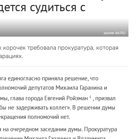
дется судиться с
архив 66.RU
 корочек требовала прокуратура, которая
арациях.
рга единогласно приняла решение, что
олномочий депутатов Михаила Гаранина и
мы, глава города Евгений Ройзман
, призвал
1
обы не задерживать коллег». В решении думы
рекращения полномочий нет.
я на очередном заседании думы. Прокуратура
 лишении Михаила Гаранина и Владимира