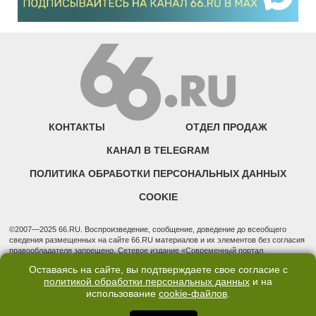
КОНТАКТЫ
ОТДЕЛ ПРОДАЖ
КАНАЛ В TELEGRAM
ПОЛИТИКА ОБРАБОТКИ ПЕРСОНАЛЬНЫХ ДАННЫХ
COOKIE
©2007—2025 66.RU. Воспроизведение, сообщение, доведение до всеобщего
сведения размещенных на сайте 66.RU материалов и их элементов без согласия
правообладателя запрещено. Сетевое издание «Современный портал
Екатеринбурга — «66.ru» (18+) зарегистрировано Федеральной службой по
Оставаясь на сайте, вы подтверждаете свое согласие с
надзору в сфере связи, информационных технологий и массовых коммуникаций
политикой обработки персональных данных
и на
(Роскомнадзор). Регистрационный номер ЭЛ № ФС 77 - 76634 от 02.09.2019
Учредитель: Общество с ограниченной ответственностью "66.ру". Юридический
использование
cookie-файлов
.
адрес: 620014, Свердловская обл., г. Екатеринбург, ул. Бориса Ельцина, строение
3, оф. 7015 Фактический адрес редакции и отдела продаж: 620014, Свердловская