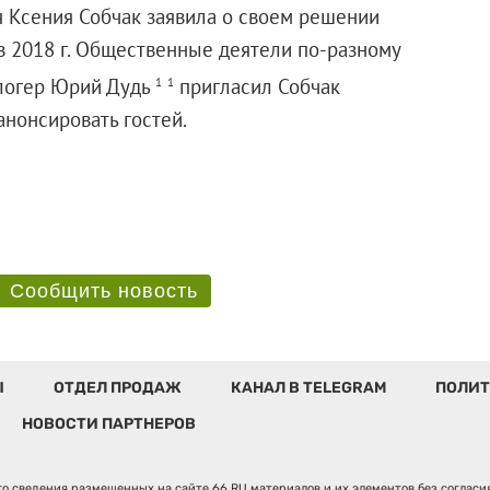
 Ксения Собчак заявила о своем решении
в 2018 г. Общественные деятели по-разному
блогер Юрий Дудь
пригласил Собчак
1
1
 не анонсировать гостей.
Сообщить новость
Ы
ОТДЕЛ ПРОДАЖ
КАНАЛ В TELEGRAM
ПОЛИТ
НОВОСТИ ПАРТНЕРОВ
о сведения размещенных на сайте 66.RU материалов и их элементов без соглас