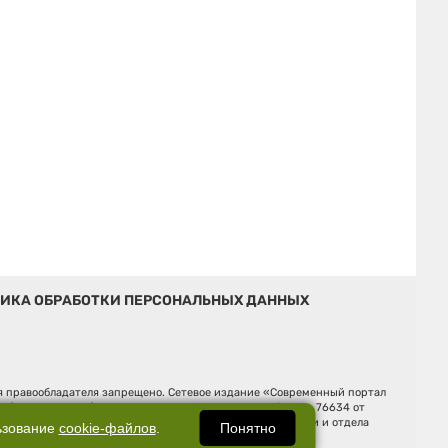
ИКА ОБРАБОТКИ ПЕРСОНАЛЬНЫХ ДАННЫХ
ия правообладателя запрещено. Сетевое издание «Современный портал
й (Роскомнадзор). Регистрационный номер ЭЛ № ФС 77 - 76634 от
Ельцина, строение 3, оф. 7015 Фактический адрес редакции и отдела
Понятно
ьзование
cookie-файлов
.