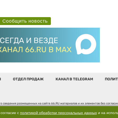
Сообщить новость
Ы
ОТДЕЛ ПРОДАЖ
КАНАЛ В TELEGRAM
ПОЛИТ
о сведения размещенных на сайте 66.RU материалов и их элементов без соглас
 по надзору в сфере связи, информационных технологий и массовых коммуникаци
". Юридический адрес: 620014, Свердловская обл., г. Екатеринбург, ул. Бориса 
 согласие с
политикой обработки персональных данных
и на испол
д. 3, оф. 7015, +7 (343) 288-50-66 info@news.66.ru Главный редактор: Шлыков Д.В.