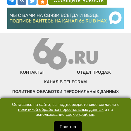
Сообщить новость
КОНТАКТЫ
ОТДЕЛ ПРОДАЖ
КАНАЛ В TELEGRAM
ПОЛИТИКА ОБРАБОТКИ ПЕРСОНАЛЬНЫХ ДАННЫХ
COOKIE
Оставаясь на сайте, вы подтверждаете свое согласие с
политикой обработки персональных данных
и на
использование
cookie-файлов
.
©2007—2025 66.RU. Воспроизведение, сообщение, доведение до всеобщего
сведения размещенных на сайте 66.RU материалов и их элементов без согласия
правообладателя запрещено. Сетевое издание «Современный портал
Понятно
Екатеринбурга — «66.ru» (18+) зарегистрировано Федеральной службой по