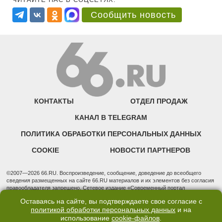
Сообщить новость
КОНТАКТЫ
ОТДЕЛ ПРОДАЖ
КАНАЛ В TELEGRAM
ПОЛИТИКА ОБРАБОТКИ ПЕРСОНАЛЬНЫХ ДАННЫХ
COOKIE
НОВОСТИ ПАРТНЕРОВ
©2007—2026 66.RU. Воспроизведение, сообщение, доведение до всеобщего
сведения размещенных на сайте 66.RU материалов и их элементов без согласия
правообладателя запрещено. Сетевое издание «Современный портал
Екатеринбурга — «66.ru» (18+) зарегистрировано Федеральной службой по
Оставаясь на сайте, вы подтверждаете свое согласие с
надзору в сфере связи, информационных технологий и массовых коммуникаций
политикой обработки персональных данных
и на
(Роскомнадзор). Регистрационный номер ЭЛ № ФС 77 - 76634 от 02.09.2019
использование
cookie-файлов
.
Учредитель: Общество с ограниченной ответственностью "66.ру". Юридический