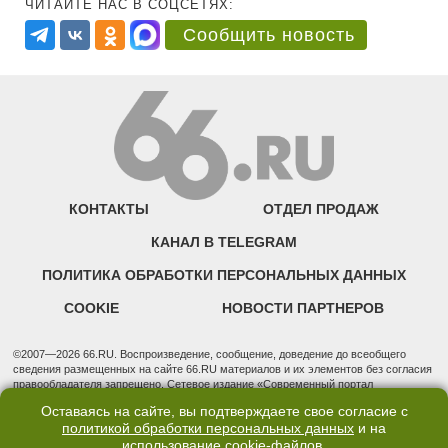
ЧИТАЙТЕ НАС В СОЦСЕТЯХ:
Сообщить новость
КОНТАКТЫ
ОТДЕЛ ПРОДАЖ
КАНАЛ В TELEGRAM
ПОЛИТИКА ОБРАБОТКИ ПЕРСОНАЛЬНЫХ ДАННЫХ
COOKIE
НОВОСТИ ПАРТНЕРОВ
©2007—2026 66.RU. Воспроизведение, сообщение, доведение до всеобщего
сведения размещенных на сайте 66.RU материалов и их элементов без согласия
правообладателя запрещено. Сетевое издание «Современный портал
Екатеринбурга — «66.ru» (18+) зарегистрировано Федеральной службой по
Оставаясь на сайте, вы подтверждаете свое согласие с
надзору в сфере связи, информационных технологий и массовых коммуникаций
политикой обработки персональных данных
и на
(Роскомнадзор). Регистрационный номер ЭЛ № ФС 77 - 76634 от 02.09.2019
использование
cookie-файлов
.
Учредитель: Общество с ограниченной ответственностью "66.ру". Юридический