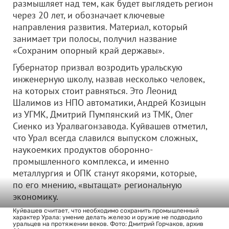
размышляет над тем, как будет выглядеть регион
через 20 лет, и обозначает ключевые
направления развития. Материал, который
занимает три полосы, получил название
«Сохраним опорный край державы».
Губернатор призвал возродить уральскую
инженерную школу, назвав несколько человек,
на которых стоит равняться. Это Леонид
Шалимов из НПО автоматики, Андрей Козицын
из УГМК, Дмитрий Пумпянский из ТМК, Олег
Сиенко из Уралвагонзавода. Куйвашев отметил,
что Урал всегда славился выпуском сложных,
наукоемких продуктов оборонно-
промышленного комплекса, и именно
металлургия и ОПК станут якорями, которые,
по его мнению, «вытащат» региональную
экономику.
Куйвашев считает, что необходимо сохранить промышленный
характер Урала: умение делать железо и оружие не подводило
уральцев на протяжении веков. Фото: Дмитрий Горчаков, архив