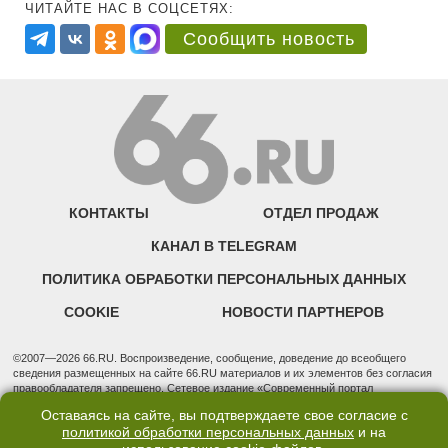
ЧИТАЙТЕ НАС В СОЦСЕТЯХ:
Сообщить новость
КОНТАКТЫ
ОТДЕЛ ПРОДАЖ
КАНАЛ В TELEGRAM
ПОЛИТИКА ОБРАБОТКИ ПЕРСОНАЛЬНЫХ ДАННЫХ
COOKIE
НОВОСТИ ПАРТНЕРОВ
©2007—2026 66.RU. Воспроизведение, сообщение, доведение до всеобщего
сведения размещенных на сайте 66.RU материалов и их элементов без согласия
правообладателя запрещено. Сетевое издание «Современный портал
Екатеринбурга — «66.ru» (18+) зарегистрировано Федеральной службой по
Оставаясь на сайте, вы подтверждаете свое согласие с
надзору в сфере связи, информационных технологий и массовых коммуникаций
политикой обработки персональных данных
и на
(Роскомнадзор). Регистрационный номер ЭЛ № ФС 77 - 76634 от 02.09.2019