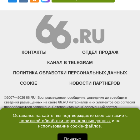
КОНТАКТЫ
ОТДЕЛ ПРОДАЖ
КАНАЛ В TELEGRAM
ПОЛИТИКА ОБРАБОТКИ ПЕРСОНАЛЬНЫХ ДАННЫХ
COOKIE
НОВОСТИ ПАРТНЕРОВ
©2007—2026 66.RU. Воспроизведение, сообщение, доведение до всеобщего
сведения размещенных на сайте 66.RU материалов и их элементов без согласия
правообладателя запрещено. Сетевое издание «Современный портал
Екатеринбурга — «66.ru» (18+) зарегистрировано Федеральной службой по
Оставаясь на сайте, вы подтверждаете свое согласие с
надзору в сфере связи, информационных технологий и массовых коммуникаций
политикой обработки персональных данных
и на
(Роскомнадзор). Регистрационный номер ЭЛ № ФС 77 - 76634 от 02.09.2019
использование
cookie-файлов
.
Учредитель: Общество с ограниченной ответственностью "66.ру". Юридический
адрес: 620014, Свердловская обл., г. Екатеринбург, ул. Бориса Ельцина, строение
3, оф. 7015 Фактический адрес редакции и отдела продаж: 620014, Свердловская
Понятно
обл., г. Екатеринбург, ул. Бориса Ельцина, д. 3, оф. 7015, +7 (343) 288-50-66