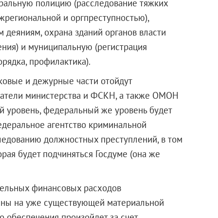
еральную полицию (расследование тяжких
ежрегиональной и оргпреступностью),
 деяниям, охрана зданий органов власти
ния) и муниципальную (регистрация
рядка, профилактика).
ковые и дежурные части отойдут
ватели министерства и ФСКН, а также ОМОН
й уровень, федеральный же уровень будет
федеральное агентство криминальной
ледованию должностных преступлений, в том
рая будет подчиняться Госдуме (она же
тельных финансовых расходов
даны на уже существующей материальной
о обеспечения произойдет за счет