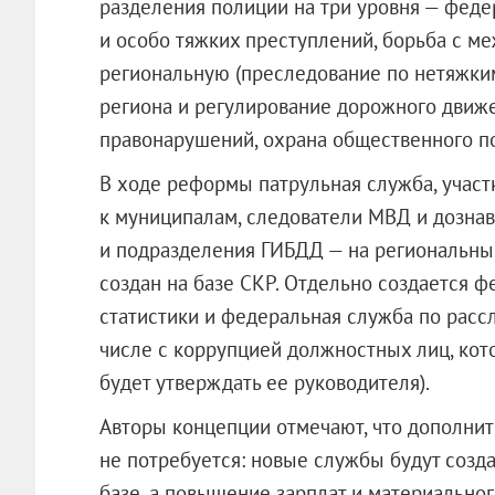
разделения полиции на три уровня — фед
и особо тяжких преступлений, борьба с м
региональную (преследование по нетяжким
региона и регулирование дорожного движе
правонарушений, охрана общественного по
В ходе реформы патрульная служба, участ
к муниципалам, следователи МВД и дозна
и подразделения ГИБДД — на региональны
создан на базе СКР. Отдельно создается 
статистики и федеральная служба по расс
числе с коррупцией должностных лиц, кото
будет утверждать ее руководителя).
Авторы концепции отмечают, что дополни
не потребуется: новые службы будут соз
базе, а повышение зарплат и материальног