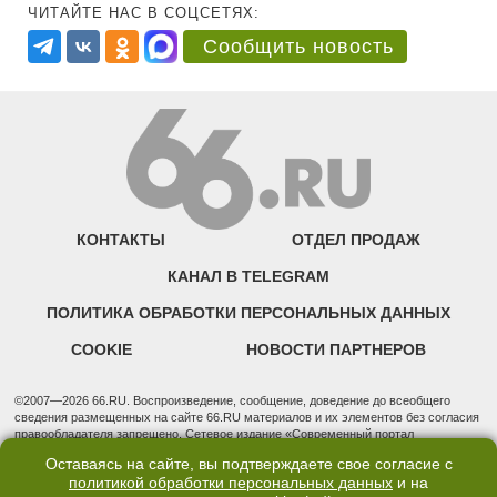
ЧИТАЙТЕ НАС В СОЦСЕТЯХ:
Сообщить новость
КОНТАКТЫ
ОТДЕЛ ПРОДАЖ
КАНАЛ В TELEGRAM
ПОЛИТИКА ОБРАБОТКИ ПЕРСОНАЛЬНЫХ ДАННЫХ
COOKIE
НОВОСТИ ПАРТНЕРОВ
©2007—2026 66.RU. Воспроизведение, сообщение, доведение до всеобщего
сведения размещенных на сайте 66.RU материалов и их элементов без согласия
правообладателя запрещено. Сетевое издание «Современный портал
Екатеринбурга — «66.ru» (18+) зарегистрировано Федеральной службой по
Оставаясь на сайте, вы подтверждаете свое согласие с
надзору в сфере связи, информационных технологий и массовых коммуникаций
политикой обработки персональных данных
и на
(Роскомнадзор). Регистрационный номер ЭЛ № ФС 77 - 76634 от 02.09.2019