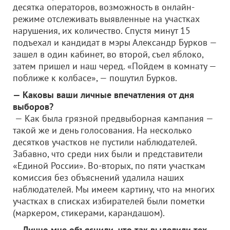
десятка операторов, возможность в онлайн-
режиме отслеживать выявленные на участках
нарушения, их количество. Спустя минут 15
подъехал и кандидат в мэры Александр Бурков —
зашел в один кабинет, во второй, съел яблоко,
затем пришел и наш черед. «Пойдем в комнату —
поближе к колбасе», — пошутил Бурков.
— Каковы ваши личные впечатления от дня
выборов?
— Как была грязной предвыборная кампания —
такой же и день голосования. На несколько
десятков участков не пустили наблюдателей.
Забавно, что среди них были и представители
«Единой России». Во-вторых, по пяти участкам
комиссия без объяснений удалила наших
наблюдателей. Мы имеем картину, что на многих
участках в списках избирателей были пометки
(маркером, стикерами, карандашом).
— Лично мне объяснили, что так выделили тех,